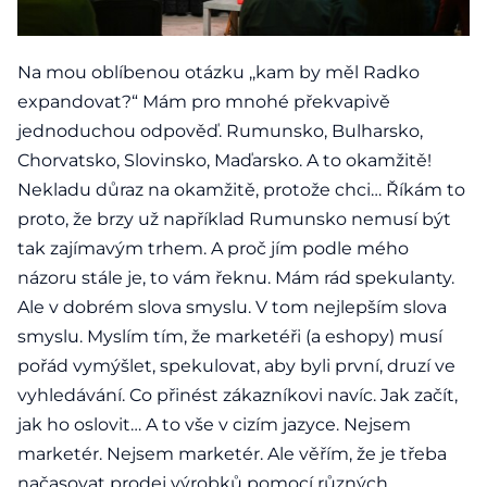
Zásady ochrany osobních údajů
Čeština
Na mou oblíbenou otázku ,,kam by měl Radko
expandovat?“ Mám pro mnohé překvapivě
English
jednoduchou odpověď. Rumunsko, Bulharsko,
Deutsch
Chorvatsko, Slovinsko, Maďarsko. A to okamžitě!
Nekladu důraz na okamžitě, protože chci… Říkám to
Magyar
proto, že brzy už například Rumunsko nemusí být
Polski
tak zajímavým trhem. A proč jím podle mého
názoru stále je, to vám řeknu. Mám rád spekulanty.
Slovenčina
Ale v dobrém slova smyslu. V tom nejlepším slova
smyslu. Myslím tím, že marketéři (a eshopy) musí
pořád vymýšlet, spekulovat, aby byli první, druzí ve
vyhledávání. Co přinést zákazníkovi navíc. Jak začít,
jak ho oslovit… A to vše v cizím jazyce. Nejsem
marketér. Nejsem marketér. Ale věřím, že je třeba
načasovat prodej výrobků pomocí různých