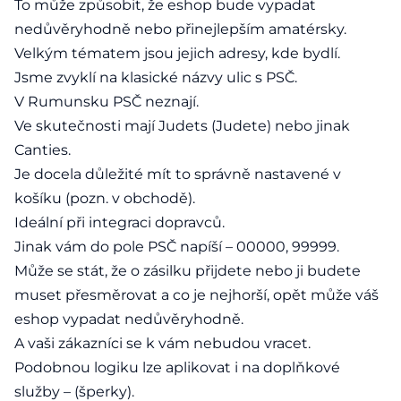
To může způsobit, že eshop bude vypadat
nedůvěryhodně nebo přinejlepším amatérsky.
Velkým tématem jsou jejich adresy, kde bydlí.
Jsme zvyklí na klasické názvy ulic s PSČ.
V Rumunsku PSČ neznají.
Ve skutečnosti mají Judets (Judete) nebo jinak
Canties.
Je docela důležité mít to správně nastavené v
košíku (pozn. v obchodě).
Ideální při integraci dopravců.
Jinak vám do pole PSČ napíší – 00000, 99999.
Může se stát, že o zásilku přijdete nebo ji budete
muset přesměrovat a co je nejhorší, opět může váš
eshop vypadat nedůvěryhodně.
A vaši zákazníci se k vám nebudou vracet.
Podobnou logiku lze aplikovat i na doplňkové
služby – (šperky).