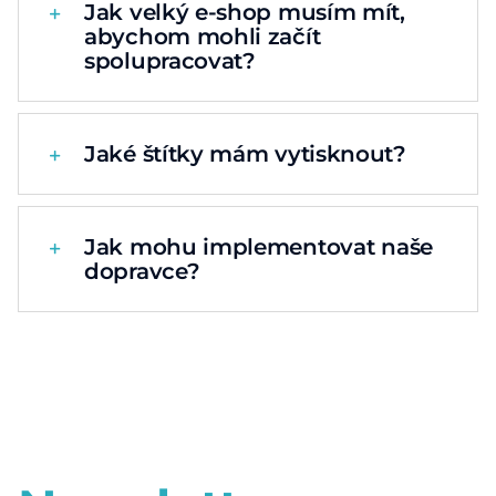
Jak velký e-shop musím mít,
Zásady ochrany osobních údajů
abychom mohli začít
spolupracovat?
Čeština
English
Jaké štítky mám vytisknout?
Deutsch
Magyar
Jak mohu implementovat naše
Polski
dopravce?
Slovenčina