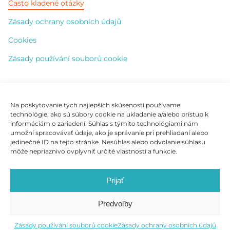
Často kladené otázky
Zásady ochrany osobních údajů
Cookies
Zásady používání souborů cookie
Kontakt
Na poskytovanie tých najlepších skúseností používame
technológie, ako sú súbory cookie na ukladanie a/alebo prístup k
+421 904 828 365
informáciám o zariadení. Súhlas s týmito technológiami nám
umožní spracovávať údaje, ako je správanie pri prehliadaní alebo
info@vhleurope.com
jedinečné ID na tejto stránke. Nesúhlas alebo odvolanie súhlasu
môže nepriaznivo ovplyvniť určité vlastnosti a funkcie.
Južná trieda 123A, 040 01 Košice
Prijať
Predvoľby
Zásady používání souborů cookie
Zásady ochrany osobních údajů