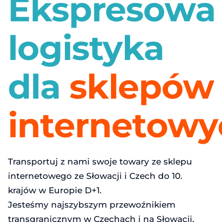
Ekspresowa
Polityka prywatności
Čeština
logistyka
English
dla
sklepów
Deutsch
Magyar
internetowy
Polski
Slovenčina
Transportuj z nami swoje towary ze sklepu
internetowego ze Słowacji i Czech do 10.
krajów w Europie D+1.
Jesteśmy najszybszym przewoźnikiem
transgranicznym w Czechach i na Słowacji,