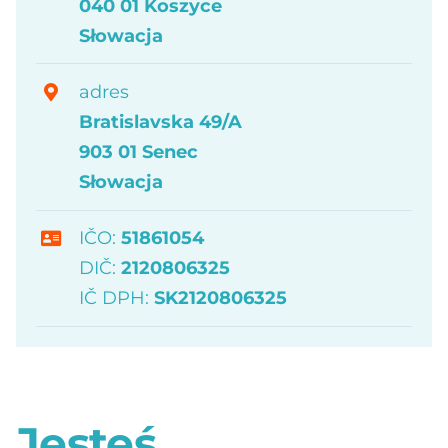
040 01 Koszyce
Polityka prywatności
Słowacja
Čeština
adres
English
Bratislavska 49/A
Deutsch
903 01 Senec
Słowacja
Magyar
Polski
IČO:
51861054
DIČ:
2120806325
Slovenčina
IČ DPH:
SK2120806325
Jesteś