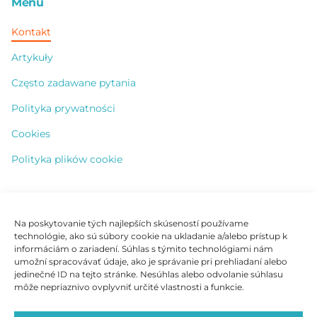
Menu
Kontakt
Artykuły
Często zadawane pytania
Polityka prywatności
Cookies
Polityka plików cookie
Kontakt
Na poskytovanie tých najlepších skúseností používame
technológie, ako sú súbory cookie na ukladanie a/alebo prístup k
+421 904 828 365
informáciám o zariadení. Súhlas s týmito technológiami nám
umožní spracovávať údaje, ako je správanie pri prehliadaní alebo
info@vhleurope.com
jedinečné ID na tejto stránke. Nesúhlas alebo odvolanie súhlasu
môže nepriaznivo ovplyvniť určité vlastnosti a funkcie.
Južná trieda 123A, 040 01 Košice