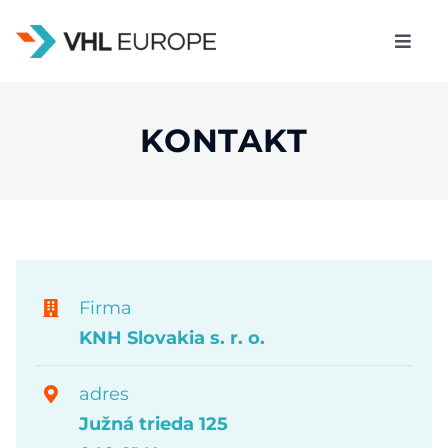
Skip
to
Toggl
content
Navig
Služby
KONTAKT
Fulfillment
Connector
Dystrybucja
Firma
Ostatné
KNH Slovakia s. r. o.
Kontakt
Artykuły
adres
Južná trieda 125
Często zadawane pytania