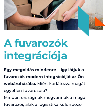
Adatvédelmi irányelvek
Čeština
English
Deutsch
A fuvarozók
Magyar
integrációja
Polski
Slovenčina
Egy megoldás mindenre – így látjuk a
fuvarozók modern integrációját az Ön
webáruházába.
Miért korlátozza magát
egyetlen fuvarozóra?
Minden országnak megvannak a maga
fuvarozói, akik a logisztika különböző