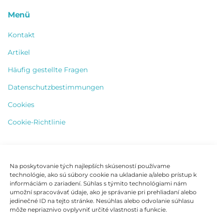
Menü
Kontakt
Artikel
Häufig gestellte Fragen
Datenschutzbestimmungen
Cookies
Cookie-Richtlinie
Kontakt
Na poskytovanie tých najlepších skúseností používame
technológie, ako sú súbory cookie na ukladanie a/alebo prístup k
+421 904 828 365
informáciám o zariadení. Súhlas s týmito technológiami nám
umožní spracovávať údaje, ako je správanie pri prehliadaní alebo
info@vhleurope.com
jedinečné ID na tejto stránke. Nesúhlas alebo odvolanie súhlasu
môže nepriaznivo ovplyvniť určité vlastnosti a funkcie.