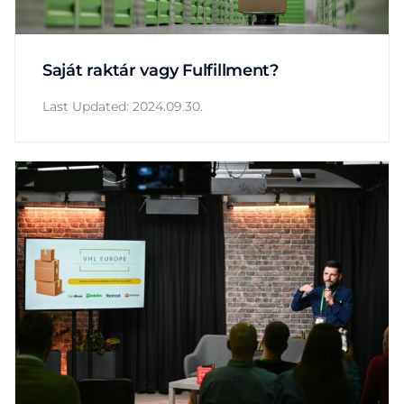
Adatvédelmi irányelvek
Čeština
Saját raktár vagy Fulfillment?
English
Last Updated: 2024.09.30.
Deutsch
Magyar
Polski
Slovenčina