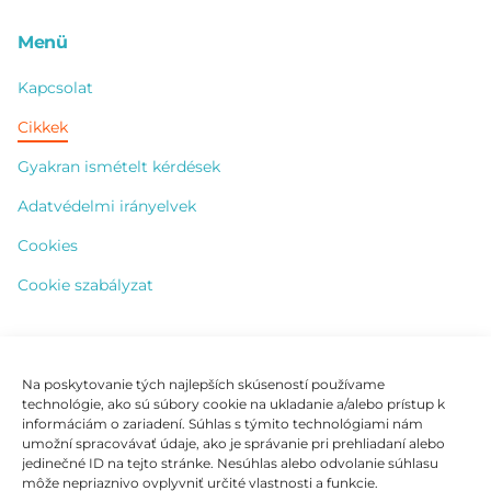
Menü
Kapcsolat
Cikkek
Gyakran ismételt kérdések
Adatvédelmi irányelvek
Cookies
Cookie szabályzat
Kapcsolat
Na poskytovanie tých najlepších skúseností používame
technológie, ako sú súbory cookie na ukladanie a/alebo prístup k
+421 904 828 365
informáciám o zariadení. Súhlas s týmito technológiami nám
umožní spracovávať údaje, ako je správanie pri prehliadaní alebo
info@vhleurope.com
jedinečné ID na tejto stránke. Nesúhlas alebo odvolanie súhlasu
môže nepriaznivo ovplyvniť určité vlastnosti a funkcie.