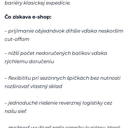
bariéry klasickej expedície.
Čo získava e-shop:
– prijímanie objednávok dlhšie vďaka neskorším
cut-offom
– nižší počet nedoručených balíkov vďaka
rýchlemu doručeniu
– flexibilitu pri sezónnych špičkách bez nutnosti
rozširovať vlastný sklad
– jednoduché riešenie reverznej logistiky cez
našu sieť
– možnosť využívať naše cenníky kuriérov, ktoré