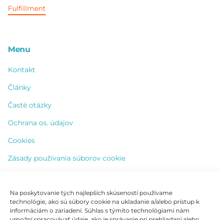
Fulfillment
Menu
Kontakt
Články
Časté otázky
Ochrana os. údajov
Cookies
Zásady používania súborov cookie
Na poskytovanie tých najlepších skúseností používame
Kontakt
technológie, ako sú súbory cookie na ukladanie a/alebo prístup k
informáciám o zariadení. Súhlas s týmito technológiami nám
+421 904 828 365
umožní spracovávať údaje, ako je správanie pri prehliadaní alebo