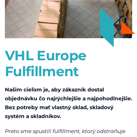
Pod. ochrany os. údajov
Čeština
English
Deutsch
VHL Europe
Magyar
Fulfillment
Polski
Slovenčina
Našim cieľom je, aby zákazník dostal
objednávku čo najrýchlejšie a najpohodlnejšie.
Bez potreby mať vlastný sklad, skladový
systém a skladníkov.
Preto sme spustili fulfillment, ktorý odstraňuje